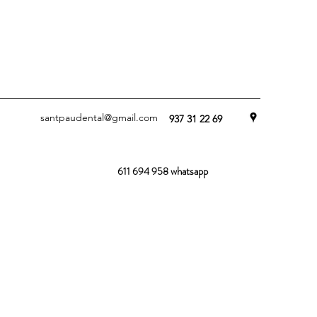
santpaudental@gmail.com
937 31 22 69
whatsapp
611 694 958